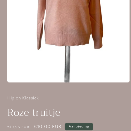
Media
1
openen
in
Hip en Klassiek
modaal
Roze truitje
Normale
Aanbiedingsprijs
€10,00 EUR
Aanbieding
€19,95 EUR