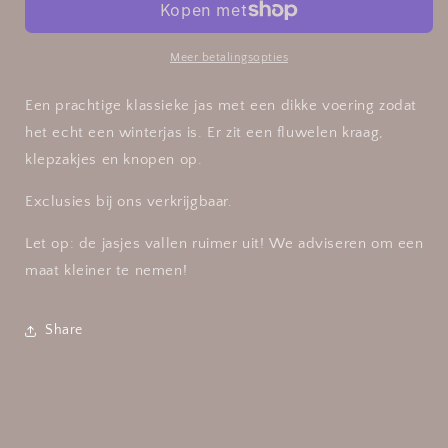
fluwelen
fluwelen
details
details
van
van
Meer betalingsopties
het
het
merk
merk
Een prachtige klassieke jas met een dikke voering zodat
LouLou
LouLou
het echt een winterjas is. Er zit een fluwelen kraag,
klepzakjes en knopen op.
Exclusies bij ons verkrijgbaar.
Let op: de jasjes vallen ruimer uit! We adviseren om een
maat kleiner te nemen!
Share