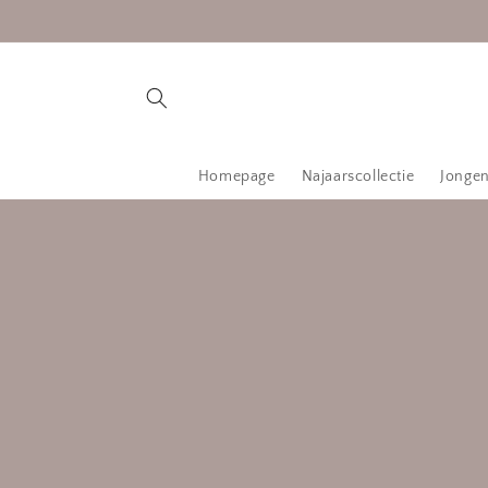
Meteen
naar de
content
Homepage
Najaarscollectie
Jonge
Ga direct
producti