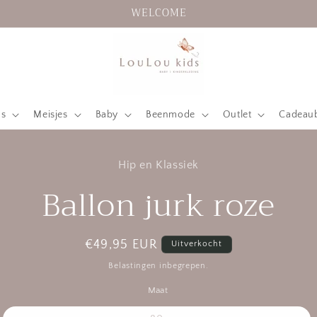
WELCOME
ns
Meisjes
Baby
Beenmode
Outlet
Cadeau
 naar
Hip en Klassiek
nformatie
Ballon jurk roze
Normale
€49,95 EUR
Uitverkocht
prijs
Belastingen inbegrepen.
Maat