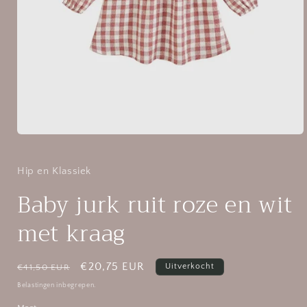
Media
1
openen
in
Hip en Klassiek
modaal
Baby jurk ruit roze en wit
met kraag
Normale
Aanbiedingsprijs
€20,75 EUR
Uitverkocht
€41,50 EUR
prijs
Belastingen inbegrepen.